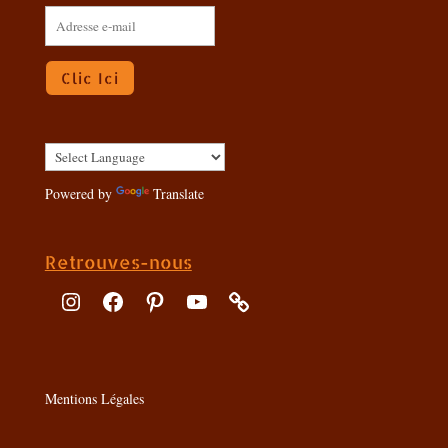
Adresse
e-
Clic Ici
mail
Powered by
Translate
Retrouves-nous
Instagram
Facebook
Pinterest
YouTube
Mentions Légales