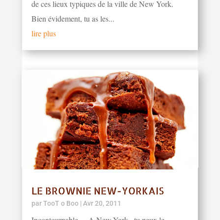
de ces lieux typiques de la ville de New York.
Bien évidement, tu as les...
lire plus
LE BROWNIE NEW-YORKAIS
par
TooT o Boo
|
Avr 20, 2011
Incontournable... A New-York , tu peux le