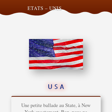
ETATS – UNIS
U S A
Une petite ballade au State, à New
York exactement. Bon, nous ne