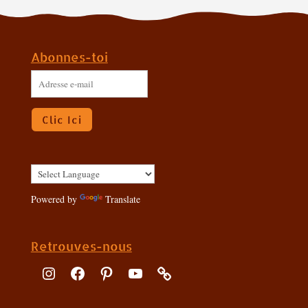
Abonnes-toi
Adresse
e-
Clic Ici
mail
Powered by
Translate
Retrouves-nous
Instagram
Facebook
Pinterest
YouTube