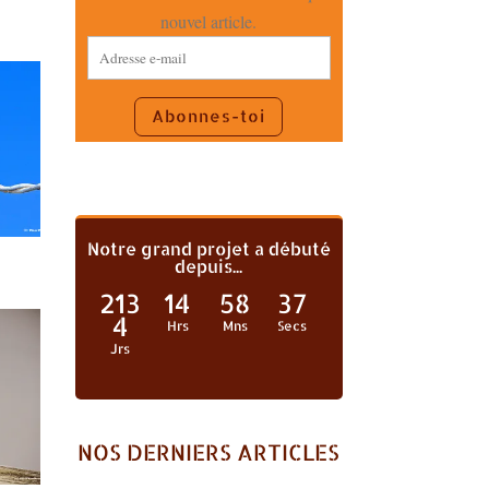
nouvel article.
Adresse
e-
mail
Abonnes-toi
Notre grand projet a débuté
depuis...
213
14
58
39
4
Hrs
Mns
Secs
Jrs
NOS DERNIERS ARTICLES